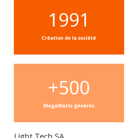
1991
Création de la société
+500
MegaWatts générés
Light Tech SA